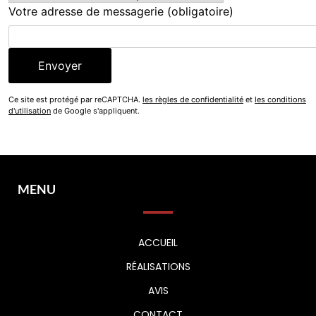
Votre adresse de messagerie (obligatoire)
Ce site est protégé par reCAPTCHA.
les règles de confidentialité
et
les conditions
d'utilisation
de Google s'appliquent.
Alternative:
MENU
ACCUEIL
RÉALISATIONS
AVIS
CONTACT