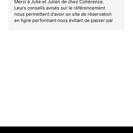
Merci à Julie et Julien de chez Cohérence.
Leurs conseils avisés sur le référencement
nous permettent d'avoir un site de réservation
en ligne performant nous évitant de passer par
les plateformes de réservation en ligne.
L'accompagnement régulier de Laury nous
permet d'ajuster notre site au fur et mesure.
Merci à vous.