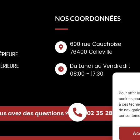
NOS COORDONNÉES
600 rue Cauchoise
76400 Colleville
ÉRIEURE
ÉRIEURE
Du Lundi au Vendredi :
08:00 - 17:30
Pour offrir 
cookies pour
à ces techn
de navigatio
us avez des questions ?
02 35 28 02 26
consentement
Ac